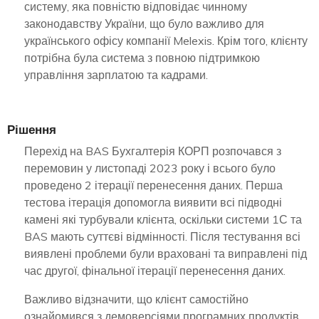
систему, яка повністю відповідає чинному
законодавству України, що було важливо для
українського офісу компанії Melexis. Крім того, клієнту
потрібна була система з повною підтримкою
управління зарплатою та кадрами.
Рішення
Перехід на BAS Бухгалтерія КОРП розпочався з
перемовин у листопаді 2023 року і всього було
проведено 2 ітерації перенесення даних. Перша
тестова ітерація допомогла виявити всі підводні
камені які турбували клієнта, оскільки системи 1С та
BAS мають суттєві відмінності. Після тестування всі
виявлені проблеми були враховані та виправлені під
час другої, фінальної ітерації перенесення даних.
Важливо відзначити, що клієнт самостійно
ознайомився з демоверсіями програмних продуктів