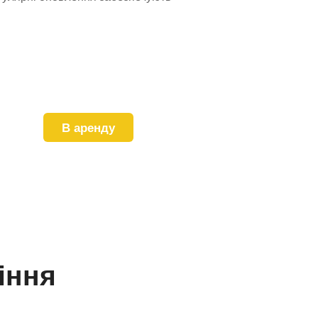
В аренду
іння