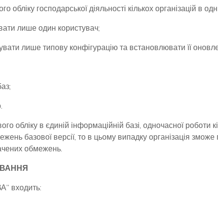
о обліку господарської діяльності кількох організацій в одн
ати лише один користувач;
вувати лише типову конфігурацію та встановлювати її оновл
аз;
.
го обліку в єдиній інформаційній базі, одночасної роботи к
межень базової версії, то в цьому випадку організація зможе
ачених обмежень.
УВАННЯ
А” входить: