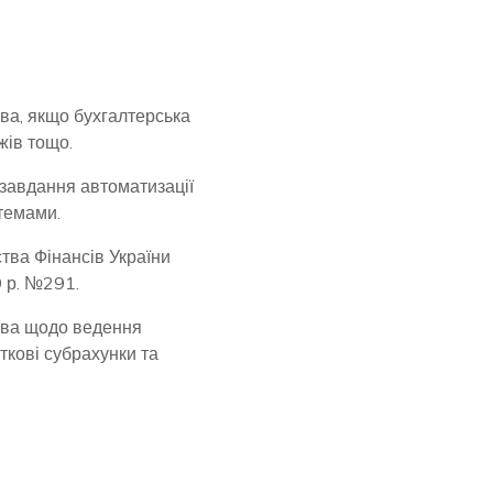
ва, якщо бухгалтерська
жів тощо.
 завдання автоматизації
темами.
тва Фінансів України
9 р. №291.
ства щодо ведення
ткові субрахунки та