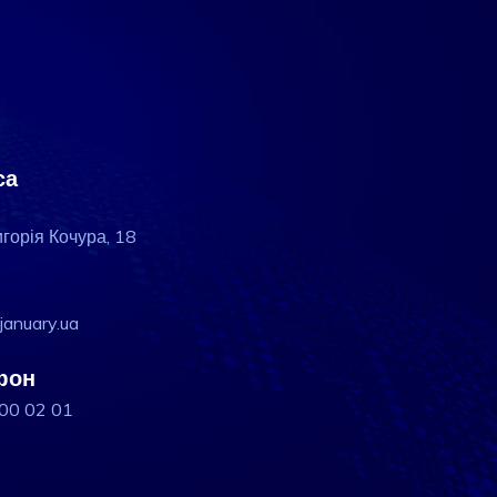
са
игорія Кочура, 18
january.ua
фон
200 02 01