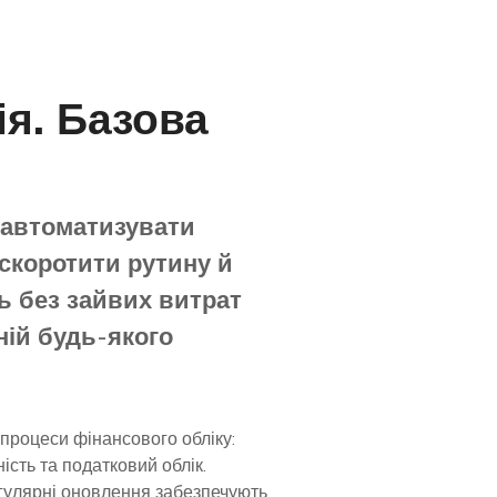
я. Базова
 автоматизувати
 скоротити рутину й
ть без зайвих витрат
ній будь-якого
 процеси фінансового обліку:
ність та податковий облік.
егулярні оновлення забезпечують