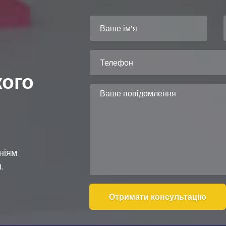
кого
ніям
.
Alternative: