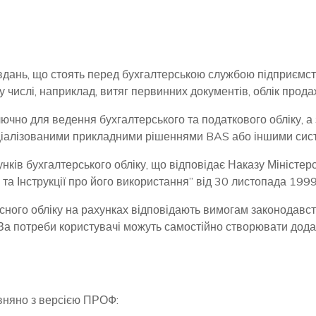
вдань, що стоять перед бухгалтерською службою підприємст
му числі, наприклад, витяг первинних документів, облік прода
чно для ведення бухгалтерського та податкового обліку, а
пеціалізованими прикладними рішеннями BAS або іншими сис
ків бухгалтерського обліку, що відповідає Наказу Міністерс
та Інструкції про його використання” від 30 листопада 199
ькісного обліку на рахунках відповідають вимогам законодав
. За потреби користувачі можуть самостійно створювати дода
івняно з версією ПРОФ: