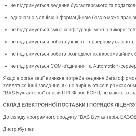
не підтримується ведення бухгалтерського та податковог
одночасно з однією інформаційною базою може працюв
не підтримується зміна конфігурації, можна використо
не підтримується робота у клієнт-серверному варіанті;
не підтримується робота розподілених інформаційних б
не підтримується СОМ-з’єднання та Automation-сервер
Якщо в організації виникне потреба ведення багатофірмово
з’являться інші завдання, які не вирішуються в рамках об
“BAS Бухгалтерія” версій ПРОФ або КОРП, не мають зазн
СКЛАД ЕЛЕКТРОННОЇ ПОСТАВКИ І ПОРЯДОК ЛІЦЕНЗ
До складу програмного продукту “BAS Бухгалтерія. БАЗОВ
Дистрибутиви: