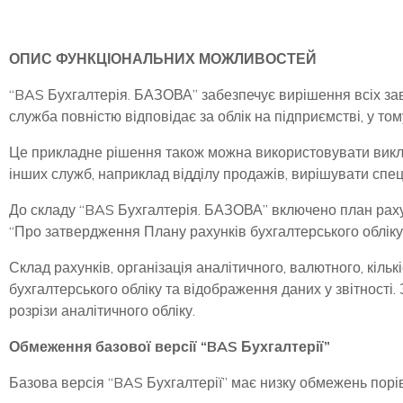
ОПИС ФУНКЦІОНАЛЬНИХ МОЖЛИВОСТЕЙ
“BAS Бухгалтерія. БАЗОВА” забезпечує вирішення всіх за
служба повністю відповідає за облік на підприємстві, у то
Це прикладне рішення також можна використовувати виклю
інших служб, наприклад відділу продажів, вирішувати с
До складу “BAS Бухгалтерія. БАЗОВА” включено план рахун
“Про затвердження Плану рахунків бухгалтерського обліку 
Склад рахунків, організація аналітичного, валютного, кіл
бухгалтерського обліку та відображення даних у звітності
розрізи аналітичного обліку.
Обмеження базової версії “BAS Бухгалтерії”
Базова версія “BAS Бухгалтерії” має низку обмежень пор