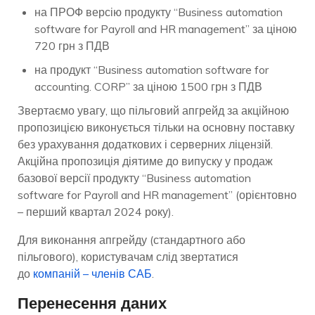
на ПРОФ версію продукту “Business automation
software for Payroll and HR management” за ціною
720 грн з ПДВ
на продукт “Business automation software for
accounting. CORP” за ціною 1500 грн з ПДВ
Звертаємо увагу, що пільговий апгрейд за акційною
пропозицією виконується тільки на основну поставку
без урахування додаткових і серверних ліцензій.
Акційна пропозиція діятиме до випуску у продаж
базової версії продукту “Business automation
software for Payroll and HR management” (орієнтовно
– перший квартал 2024 року).
Для виконання апгрейду (стандартного або
пільгового), користувачам слід звертатися
до
компаній – членів САБ
.
Перенесення даних