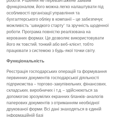
роботи. Рішення не перевантажене зайвим
функціоналом, його можна легко налаштувати під
особливості організації управління та
бухгалтерського обліку в компанії – це забезпечує
можливість “швидкого старту” та зручність щоденної
роботи. Програма повністю реалізована на
керованих формах. Це дозволяє використовувати
його як товстий, тонкий або веб-клієнт, тобто
працювати з системою з будь-якої точки світу.
Функціональність
Реєстрація господарських операцій та формування
первинних документів господарської діяльності
підприємства – торгово-закупівельних, фінансових,
складських, виробничих і т.д. – здійснюються за
допомогою зрозумілих екранних бланків-аналогів
паперових документів з отриманням необхідної
друкованої форми. Всі дані знаходяться в єдиній
інформаційній базі