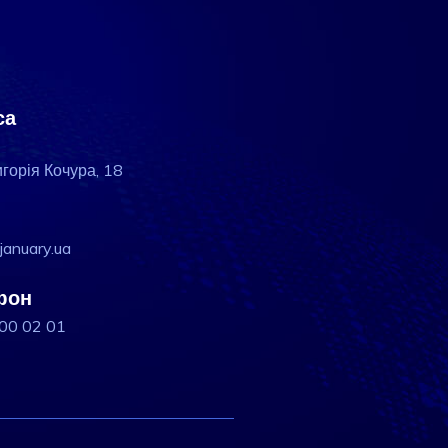
са
игорія Кочура, 18
january.ua
фон
200 02 01