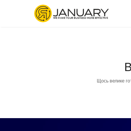
В
Щось велике го