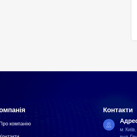
омпанія
Контакти
Адре
Про компанію
м. Київ,
Контакти
вул. Гр