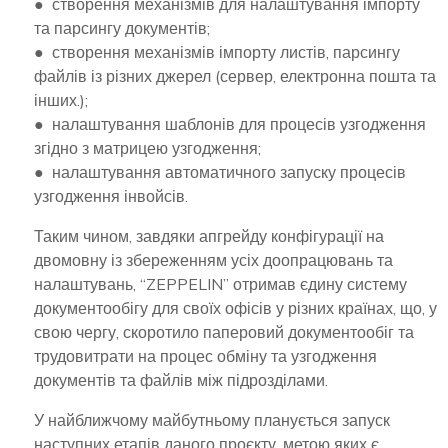
● створення механізмів для налаштування імпорту
та парсингу документів;
● створення механізмів імпорту листів, парсингу
файлів із різних джерел (сервер, електронна пошта та
інших.);
● налаштування шаблонів для процесів узгодження
згідно з матрицею узгодження;
● налаштування автоматичного запуску процесів
узгодження інвойсів.
Таким чином, завдяки апгрейду конфігурації на
двомовну із збереженням усіх доопрацювань та
налаштувань, “ZEPPELIN” отримав єдину систему
документообігу для своїх офісів у різних країнах, що, у
свою чергу, скоротило паперовий документообіг та
трудовитрати на процес обміну та узгодження
документів та файлів між підрозділами.
У найближчому майбутньому планується запуск
наступних етапів даного проєкту, метою яких є