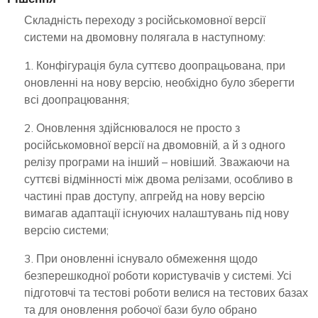
Складність переходу з російськомовної версії
системи на двомовну полягала в наступному:
1. Конфігурація була суттєво доопрацьована, при
оновленні на нову версію, необхідно було зберегти
всі доопрацювання;
2. Оновлення здійснювалося не просто з
російськомовної версії на двомовній, а й з одного
релізу програми на інший – новіший. Зважаючи на
суттєві відмінності між двома релізами, особливо в
частині прав доступу, апгрейд на нову версію
вимагав адаптації існуючих налаштувань під нову
версію системи;
3. При оновленні існувало обмеження щодо
безперешкодної роботи користувачів у системі. Усі
підготовчі та тестові роботи велися на тестових базах
та для оновлення робочої бази було обрано