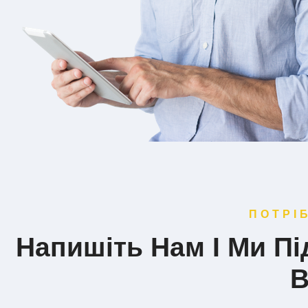
ПОТРІ
Напишіть Нам І Ми П
В