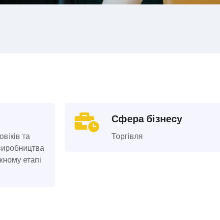
Сфера бізнесу
віків та
Торгівля
 виробництва
жному етапі