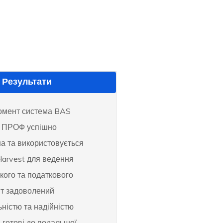
Результати
омент система BAS
я ПРОФ успішно
а та використовується
Harvest для ведення
кого та податкового
єнт задоволений
ністю та надійністю
 готові до подальшої