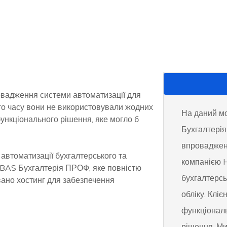
овадження системи автоматизації для
ого часу вони не використовували жодних
На даний м
функціонального рішення, яке могло б
Бухгалтері
впроваджен
 автоматизації бухгалтерського та
компанією 
і BAS Бухгалтерія ПРОФ, яке повністю
бухгалтерсь
вано хостинг для забезпечення
обліку. Клі
функціональ
рішення. Ми