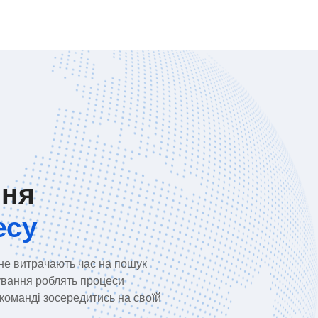
ння
есу
 не витрачають час на пошук
тування роблять процеси
оманді зосередитись на своїй