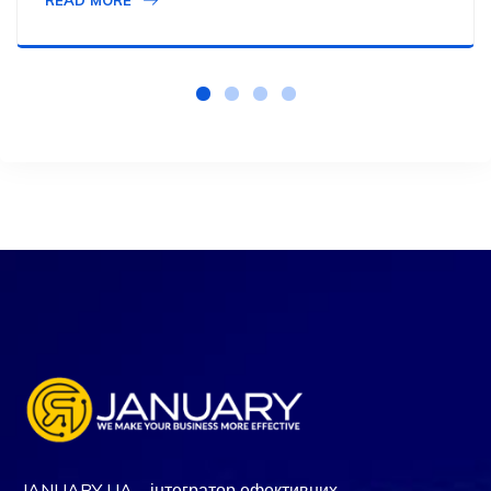
JANUARY UA – інтегратор ефективних