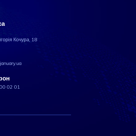
са
игорія Кочура, 18
january.ua
фон
200 02 01